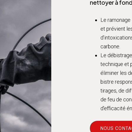
nettoyer à fond
Le ramonage g
et prévient le
d’intoxicatio
carbone.
Le débistrage
technique et p
éliminer les 
bistre respo
tirages, de di
de feu de con
d’efficacité é
NOUS CONTA