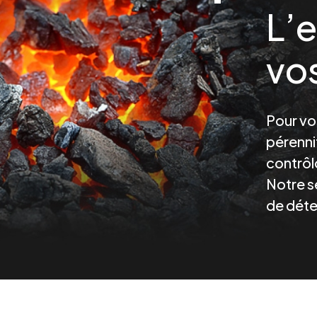
L’e
vos
Pour vot
pérennit
contrôl
Notre s
de déte