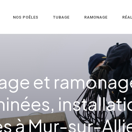
NOS POÊLES
TUBAGE
RAMONAGE
RÉA
 professionnel et instal
 en Auvergne - Auvergne