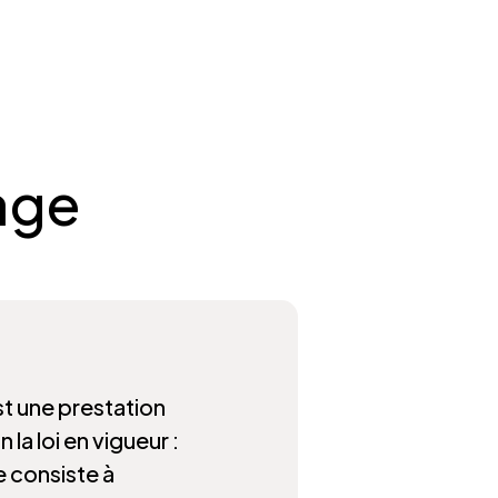
age
t une prestation
 la loi en vigueur :
 consiste à